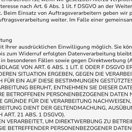
teresse nach Art. 6 Abs. 1 lit. f DSGVO an der Weit
. Beim Einsatz von Auftragsverarbeitern geben wir
uftragsverarbeitung weiter. Im Falle einer gemeinsa
itung
 Ihrer ausdrücklichen Einwilligung möglich. Sie könn
 bis zum Widerruf erfolgten Datenverarbeitung bleib
in besonderen Fällen sowie gegen Direktwerbung (
GE VON ART. 6 ABS. 1 LIT. E ODER F DSGVO ER
NDEREN SITUATION ERGEBEN, GEGEN DIE VERAR
 FÜR EIN AUF DIESE BESTIMMUNGEN GESTÜTZTES 
ARBEITUNG BERUHT, ENTNEHMEN SIE DIESER DA
E BETROFFENEN PERSONENBEZOGENEN DATEN NIC
GRÜNDE FÜR DIE VERARBEITUNG NACHWEISEN, D
RBEITUNG DIENT DER GELTENDMACHUNG, AUSÜBU
RT. 21 ABS. 1 DSGVO).
VERARBEITET, UM DIREKTWERBUNG ZU BETREIBEN
 SIE BETREFFENDER PERSONENBEZOGENER DATE