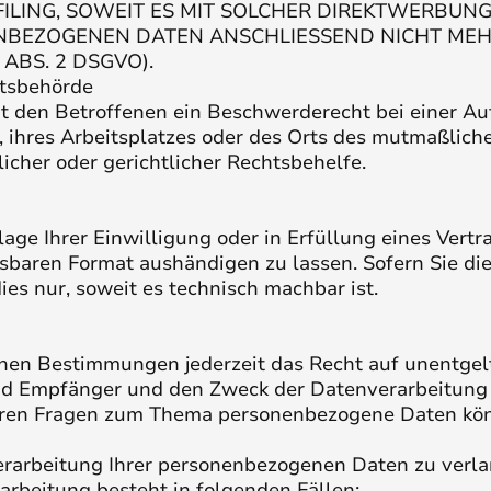
OFILING, SOWEIT ES MIT SOLCHER DIREKTWERBUN
NBEZOGENEN DATEN ANSCHLIESSEND NICHT ME
ABS. 2 DSGVO).
ts­behörde
t den Betroffenen ein Beschwerderecht bei einer Au
, ihres Arbeitsplatzes oder des Orts des mutmaßlic
cher oder gerichtlicher Rechtsbehelfe.
age Ihrer Einwilligung oder in Erfüllung eines Vertra
sbaren Format aushändigen zu lassen. Sofern Sie di
ies nur, soweit es technisch machbar ist.
hen Bestimmungen jederzeit das Recht auf unentgelt
d Empfänger und den Zweck der Datenverarbeitung u
eren Fragen zum Thema personenbezogene Daten könn
erarbeitung Ihrer personenbezogenen Daten zu verlan
rbeitung besteht in folgenden Fällen: