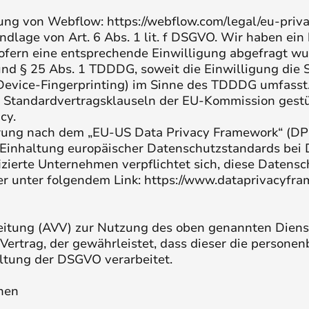
rung von Webflow:
https://webflow.com/legal/eu-priv
lage von Art. 6 Abs. 1 lit. f DSGVO. Wir haben ein b
ofern eine entsprechende Einwilligung abgefragt wur
und § 25 Abs. 1 TDDDG, soweit die Einwilligung die 
Device-Fingerprinting) im Sinne des TDDDG umfasst. D
 Standardvertragsklauseln der EU-Kommission gestüt
icy
.
erung nach dem „EU-US Data Privacy Framework“ (DP
 Einhaltung europäischer Datenschutzstandards bei
izierte Unternehmen verpflichtet sich, diese Datens
er unter folgendem Link:
https://www.dataprivacyfra
eitung (AVV) zur Nutzung des oben genannten Dienst
 Vertrag, der gewährleistet, dass dieser die perso
ltung der DSGVO verarbeitet.
onen