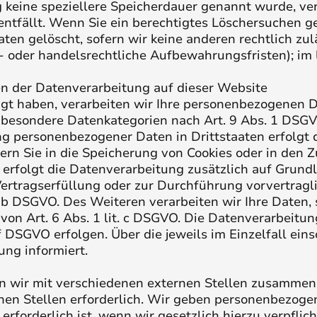
g keine speziellere Speicherdauer genannt wurde, v
 entfällt. Wenn Sie ein berechtigtes Löschersuchen g
en gelöscht, sofern wir keine anderen rechtlich zul
 oder handelsrechtliche Aufbewahrungsfristen); im 
n der Datenverarbeitung auf dieser Website
igt haben, verarbeiten wir Ihre personenbezogenen Da
n besondere Datenkategorien nach Art. 9 Abs. 1 DSGVO
ng personenbezogener Daten in Drittstaaten erfolgt
ern Sie in die Speicherung von Cookies oder in den Zu
, erfolgt die Datenverarbeitung zusätzlich auf Grun
r Vertragserfüllung oder zur Durchführung vorvertrag
. b DSGVO. Des Weiteren verarbeiten wir Ihre Daten, 
 von Art. 6 Abs. 1 lit. c DSGVO. Die Datenverarbeitu
. f DSGVO erfolgen. Über die jeweils im Einzelfall e
ng informiert.
n wir mit verschiedenen externen Stellen zusammen.
en Stellen erforderlich. Wir geben personenbezogen
rforderlich ist, wenn wir gesetzlich hierzu verpflich